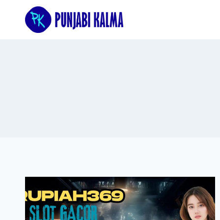
Skip
to
content