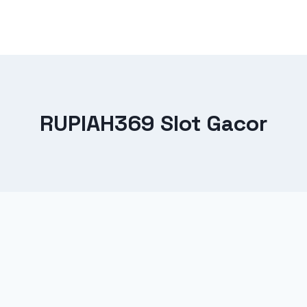
RUPIAH369 Slot Gacor