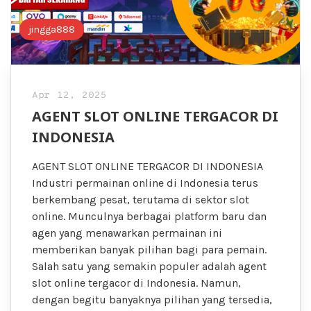
jingga888
Apr 12, 2025
AGENT SLOT ONLINE TERGACOR DI
INDONESIA
AGENT SLOT ONLINE TERGACOR DI INDONESIA
Industri permainan online di Indonesia terus
berkembang pesat, terutama di sektor slot
online. Munculnya berbagai platform baru dan
agen yang menawarkan permainan ini
memberikan banyak pilihan bagi para pemain.
Salah satu yang semakin populer adalah agent
slot online tergacor di Indonesia. Namun,
dengan begitu banyaknya pilihan yang tersedia,