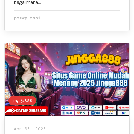
bagaimana…
poswp rapi
jingga888
Apr 05, 2025