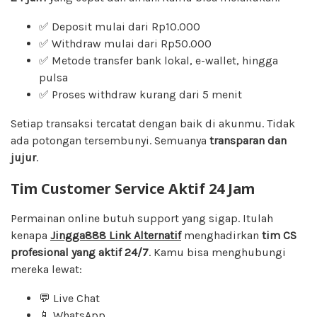
✅ Deposit mulai dari Rp10.000
✅ Withdraw mulai dari Rp50.000
✅ Metode transfer bank lokal, e-wallet, hingga
pulsa
✅ Proses withdraw kurang dari 5 menit
Setiap transaksi tercatat dengan baik di akunmu. Tidak
ada potongan tersembunyi. Semuanya
transparan dan
jujur
.
Tim Customer Service Aktif 24 Jam
Permainan online butuh support yang sigap. Itulah
kenapa
Jingga888 Link Alternatif
menghadirkan
tim CS
profesional yang aktif 24/7
. Kamu bisa menghubungi
mereka lewat:
💬 Live Chat
📱 WhatsApp