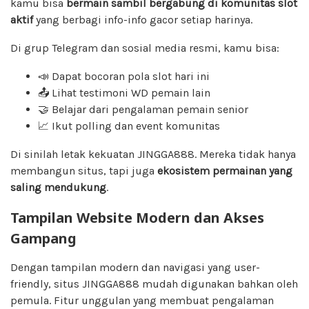
kamu bisa
bermain sambil bergabung di komunitas slot
aktif
yang berbagi info-info gacor setiap harinya.
Di grup Telegram dan sosial media resmi, kamu bisa:
📣 Dapat bocoran pola slot hari ini
📤 Lihat testimoni WD pemain lain
🤝 Belajar dari pengalaman pemain senior
📈 Ikut polling dan event komunitas
Di sinilah letak kekuatan JINGGA888. Mereka tidak hanya
membangun situs, tapi juga
ekosistem permainan yang
saling mendukung
.
Tampilan Website Modern dan Akses
Gampang
Dengan tampilan modern dan navigasi yang user-
friendly, situs JINGGA888 mudah digunakan bahkan oleh
pemula. Fitur unggulan yang membuat pengalaman