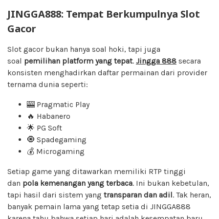
JINGGA888: Tempat Berkumpulnya Slot
Gacor
Slot gacor bukan hanya soal hoki, tapi juga
soal
pemilihan platform yang tepat
.
Jingga 888
secara
konsisten menghadirkan daftar permainan dari provider
ternama dunia seperti:
🎰 Pragmatic Play
🔥 Habanero
🌟 PG Soft
🧿 Spadegaming
💰 Microgaming
Setiap game yang ditawarkan memiliki RTP tinggi
dan
pola kemenangan yang terbaca
. Ini bukan kebetulan,
tapi hasil dari sistem yang
transparan dan adil
. Tak heran,
banyak pemain lama yang tetap setia di JINGGA888
karena tahu bahwa setiap hari adalah kesempatan baru