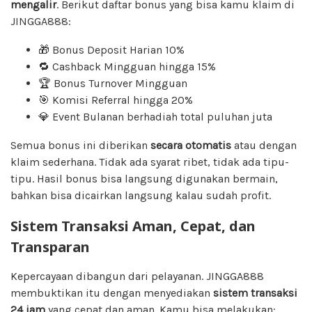
mengalir
. Berikut daftar bonus yang bisa kamu klaim di
JINGGA888:
🎁 Bonus Deposit Harian 10%
🔁 Cashback Mingguan hingga 15%
🏆 Bonus Turnover Mingguan
🎯 Komisi Referral hingga 20%
💎 Event Bulanan berhadiah total puluhan juta
Semua bonus ini diberikan
secara otomatis
atau dengan
klaim sederhana. Tidak ada syarat ribet, tidak ada tipu-
tipu. Hasil bonus bisa langsung digunakan bermain,
bahkan bisa dicairkan langsung kalau sudah profit.
Sistem Transaksi Aman, Cepat, dan
Transparan
Kepercayaan dibangun dari pelayanan. JINGGA888
membuktikan itu dengan menyediakan
sistem transaksi
24 jam
yang cepat dan aman. Kamu bisa melakukan: